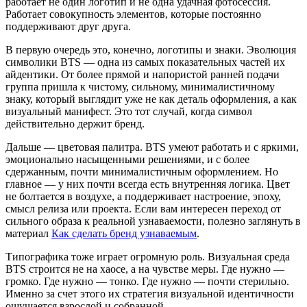
работает не один логотип и не одна удачная фотосессия.
Работает совокупность элементов, которые постоянно
поддерживают друг друга.
В первую очередь это, конечно, логотипы и знаки. Эволюция
символики BTS — одна из самых показательных частей их
айдентики. От более прямой и напористой ранней подачи
группа пришла к чистому, сильному, минималистичному
знаку, который выглядит уже не как деталь оформления, а как
визуальный манифест. Это тот случай, когда символ
действительно держит бренд.
Дальше — цветовая палитра. BTS умеют работать и с яркими,
эмоционально насыщенными решениями, и с более
сдержанным, почти минималистичным оформлением. Но
главное — у них почти всегда есть внутренняя логика. Цвет
не болтается в воздухе, а поддерживает настроение, эпоху,
смысл релиза или проекта. Если вам интересен переход от
сильного образа к реальной узнаваемости, полезно заглянуть в
материал
Как сделать бренд узнаваемым
.
Типографика тоже играет огромную роль. Визуальная среда
BTS строится не на хаосе, а на чувстве меры. Где нужно —
громко. Где нужно — тонко. Где нужно — почти стерильно.
Именно за счет этого их стратегия визуальной идентичности
ощущается взрослой и собранной.