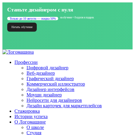
Станьте дизайнером с нуля
на обучение + 8 курсов в подарок
Только до 10 августа — скидка 50%
Начать обучение
Профессии
Цифровой дизайнер
Веб-дизайнер
Графический дизайнер
Коммерческий иллюстратор
Дизайнер интерфейсов
Моушн дизайнер
Нейросети для дизайнеров
Дизайн карточек для маркетплейсов
Стажировка
Истории успеха
О Логомашине
О школе
Студия