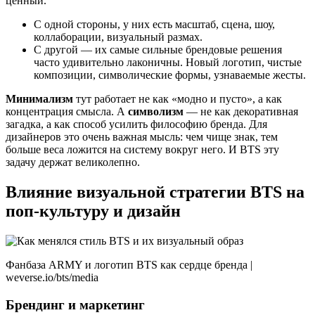
ценный.
С одной стороны, у них есть масштаб, сцена, шоу,
коллаборации, визуальный размах.
С другой — их самые сильные брендовые решения
часто удивительно лаконичны. Новый логотип, чистые
композиции, символические формы, узнаваемые жесты.
Минимализм
тут работает не как «модно и пусто», а как
концентрация смысла. А
символизм
— не как декоративная
загадка, а как способ усилить философию бренда. Для
дизайнеров это очень важная мысль: чем чище знак, тем
больше веса ложится на систему вокруг него. И BTS эту
задачу держат великолепно.
Влияние визуальной стратегии BTS на
поп-культуру и дизайн
Фанбаза ARMY и логотип BTS как сердце бренда |
weverse.io/bts/media
Брендинг и маркетинг