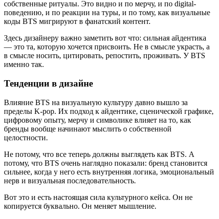
собственные ритуалы. Это видно и по мерчу, и по digital-
поведению, и по реакции на туры, и по тому, как визуальные
коды BTS мигрируют в фанатский контент.
Здесь дизайнеру важно заметить вот что: сильная айдентика
— это та, которую хочется присвоить. Не в смысле украсть, а
в смысле носить, цитировать, репостить, проживать. У BTS
именно так.
Тенденции в дизайне
Влияние BTS на визуальную культуру давно вышло за
пределы K-pop. Их подход к айдентике, сценической графике,
цифровому опыту, мерчу и символике влияет на то, как
бренды вообще начинают мыслить о собственной
целостности.
Не потому, что все теперь должны выглядеть как BTS. А
потому, что BTS очень наглядно показали: бренд становится
сильнее, когда у него есть внутренняя логика, эмоциональный
нерв и визуальная последовательность.
Вот это и есть настоящая сила культурного кейса. Он не
копируется буквально. Он меняет мышление.