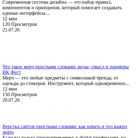
Современная система дизайна — это набор правил,
компонентов и принципов, который помогает создавать
единые интерфейсы....
12 мин
120 Просмотров
21.07.26
Брендинг
Мерч
Что такое мерч простыми словами: виды, смысл и примеры
ВК Фест
Мерч — это любые предметы с символикой бренда, от
одежды до стикеров. Инструмент, который одновременно...
12 мин
150 Просмотров
20.07.26
Веб-дизайн
Верстка сайтов простыми словами: как начать и что важно
знать
Если вы только присматриваетесь к digital-профессиям, но