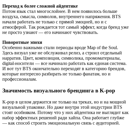
Переход к более сложной айдентике
Потом язык стал многослойнее. В нем появилось больше
воздуха, смысла, символов, внутреннего напряжения. BTS
начали работать не только с прямой эмоцией, но и с
атмосферой. Так рождается тот самый эффект, когда бренд уже
не просто узнают — его начинают чувствовать.
Поворотные эпохи
Особенно важными стали периоды вроде Map of the Soul.
Здесь визуал уже не обслуживал релиз, а строил отдельный
нарратив. Цвет, композиция, символика, промоматериалы,
digital-носители — все начинало работать как единая система.
И вот тут BTS окончательно переходят в категорию брендов,
которые интересно разбирать не только фанатам, но и
профессионалам.
Значимость визуального брендинга в K-pop
K-pop в целом держится не только на треках, но и на мощной
визуальной упаковке. Но даже внутри этой индустрии BTS
стоят особняком. Потому что у них айдентика не выглядит как
набор эффектных решений ради хайпа. Она работает глубже
— как способ строить эмоциональную связь с аудиторией.