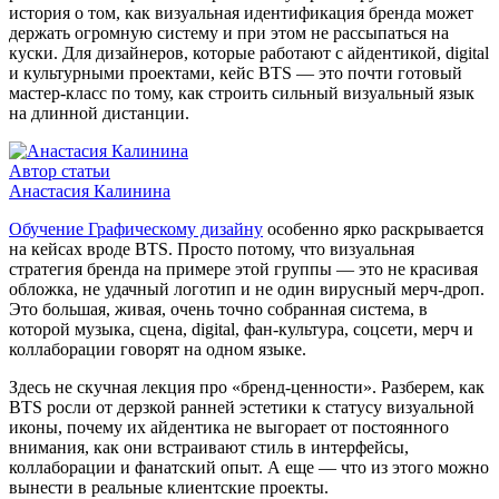
история о том, как визуальная идентификация бренда может
держать огромную систему и при этом не рассыпаться на
куски. Для дизайнеров, которые работают с айдентикой, digital
и культурными проектами, кейс BTS — это почти готовый
мастер-класс по тому, как строить сильный визуальный язык
на длинной дистанции.
Автор статьи
Анастасия Калинина
Обучение Графическому дизайну
особенно ярко раскрывается
на кейсах вроде BTS. Просто потому, что визуальная
стратегия бренда на примере этой группы — это не красивая
обложка, не удачный логотип и не один вирусный мерч-дроп.
Это большая, живая, очень точно собранная система, в
которой музыка, сцена, digital, фан-культура, соцсети, мерч и
коллаборации говорят на одном языке.
Здесь не скучная лекция про «бренд-ценности». Разберем, как
BTS росли от дерзкой ранней эстетики к статусу визуальной
иконы, почему их айдентика не выгорает от постоянного
внимания, как они встраивают стиль в интерфейсы,
коллаборации и фанатский опыт. А еще — что из этого можно
вынести в реальные клиентские проекты.