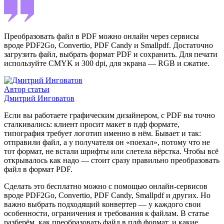
Преобразовать файл в PDF можно онлайн через сервисы
вроде PDF2Go, Convertio, PDF Candy и Smallpdf. Достаточно
загрузить файл, выбрать формат PDF и сохранить. Для печати
используйте CMYK и 300 dpi, для экрана — RGB и сжатие.
Автор статьи
Дмитрий Инговатов
Если вы работаете графическим дизайнером, с PDF вы точно
сталкивались: клиент просит макет в пдф формате,
типография требует логотип именно в нём. Бывает и так:
отправили файл, а у получателя он «поехал», потому что не
тот формат, не встали шрифты или слетела вёрстка. Чтобы всё
открывалось как надо — стоит сразу правильно преобразовать
файл в формат PDF.
Сделать это бесплатно можно с помощью онлайн-сервисов
вроде PDF2Go, Convertio, PDF Candy, Smallpdf и других. Но
важно выбрать подходящий конвертер — у каждого свои
особенности, ограничения и требования к файлам. В статье
разберём, как преобразовать файл в пдф формат, и какие