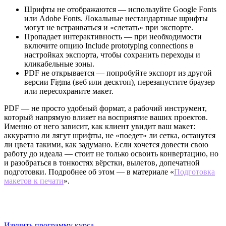
Шрифты не отображаются — используйте Google Fonts
или Adobe Fonts. Локальные нестандартные шрифты
могут не встраиваться и «слетать» при экспорте.
Пропадает интерактивность — при необходимости
включите опцию Include prototyping connections в
настройках экспорта, чтобы сохранить переходы и
кликабельные зоны.
PDF не открывается — попробуйте экспорт из другой
версии Figma (веб или десктоп), перезапустите браузер
или пересохраните макет.
PDF — не просто удобный формат, а рабочий инструмент,
который напрямую влияет на восприятие ваших проектов.
Именно от него зависит, как клиент увидит ваш макет:
аккуратно ли лягут шрифты, не «поедет» ли сетка, останутся
ли цвета такими, как задумано. Если хочется довести свою
работу до идеала — стоит не только освоить конвертацию, но
и разобраться в тонкостях вёрстки, вылетов, допечатной
подготовки. Подробнее об этом — в материале «
Подготовка
макетов к печати
».
Онлайн-курс: Графический дизайн
В Логомашине вы узнаете, как экспортировать макет без
потери качества — и больше не путаться в настройках
Изучить программу курса