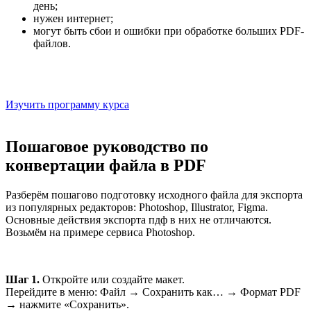
день;
нужен интернет;
могут быть сбои и ошибки при обработке больших PDF-
файлов.
Онлайн-курс: «Профессия графический дизайнер»
На курсе «Графический дизайнер» мы научим делать макеты,
которые не требуют правок
Изучить программу курса
Пошаговое руководство по
конвертации файла в PDF
Разберём пошагово подготовку исходного файла для экспорта
из популярных редакторов: Photoshop, Illustrator, Figma.
Основные действия экспорта пдф в них не отличаются.
Возьмём на примере сервиса Photoshop.
Шаг 1.
Откройте или создайте макет.
Перейдите в меню: Файл → Сохранить как… → Формат PDF
→ нажмите «Сохранить».