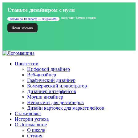
Станьте дизайнером с нуля
на обучение + 8 курсов в подарок
Только до 10 августа — скидка 50%
Начать обучение
Профессии
Цифровой дизайнер
Веб-дизайнер
Графический дизайнер
Коммерческий иллюстратор
Дизайнер интерфейсов
Моушн дизайнер
Нейросети для дизайнеров
Дизайн карточек для маркетплейсов
Стажировка
Истории успеха
О Логомашине
О школе
Студия