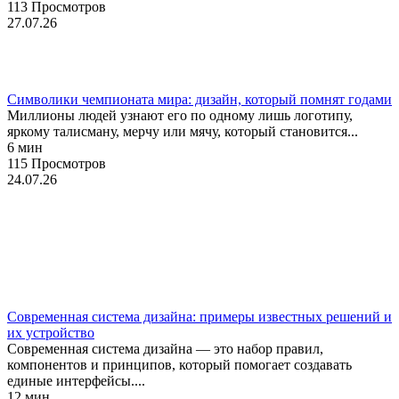
113 Просмотров
27.07.26
Мерч
Символики чемпионата мира: дизайн, который помнят годами
Миллионы людей узнают его по одному лишь логотипу,
яркому талисману, мерчу или мячу, который становится...
6 мин
115 Просмотров
24.07.26
UX/UI-дизайн
Веб-дизайн
Руководство
Современная система дизайна: примеры известных решений и
их устройство
Современная система дизайна — это набор правил,
компонентов и принципов, который помогает создавать
единые интерфейсы....
12 мин