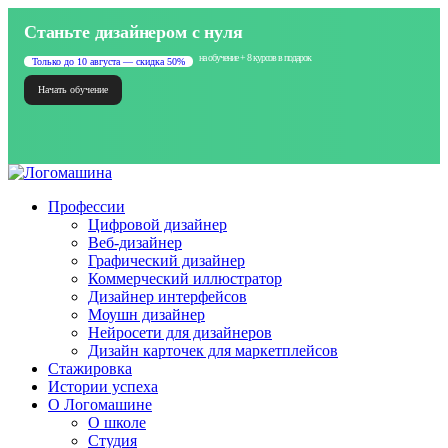
Станьте дизайнером с нуля
на обучение + 8 курсов в подарок
Только до 10 августа — скидка 50%
Начать обучение
Профессии
Цифровой дизайнер
Веб-дизайнер
Графический дизайнер
Коммерческий иллюстратор
Дизайнер интерфейсов
Моушн дизайнер
Нейросети для дизайнеров
Дизайн карточек для маркетплейсов
Стажировка
Истории успеха
О Логомашине
О школе
Студия