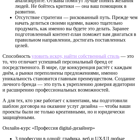
анализируйте. Отзывы помогут лучше понять желания
людей. Не бойтесь критики — она ваш помощник в
развитии.
Отсутствие стратегии — рискованный путь. Прежде чем
начать делиться своими идеями, важно тщательно
продумать, как именно вы будете это делать. Заранее
подготовленный контент-план поможет вам двигаться в
правильном направлении, достигать поставленных
целей.
Способность
уловить искру, найти собственный стиль
— это
то, что отличает успешный персональный бренд от
посредственного. В мире, где конкуренция растёт с каждым
днём, а рынки переполнены предложениями, именно
уникальность становится главным преимуществом. Создание
личного бренда — это путь к укреплению доверия аудитории
и расширению профессиональных возможностей.
А для тех, кто уже работает с клиентами, мы подготовили
шаблон договора на оказание услуг дизайна — чтобы ваши
проекты были не только креативными, но и юридически
защищёнными.
Онлайн-курс «Профессия digital-дизайнер»
3 профессии в одной: графика, веб и UX/UI любые