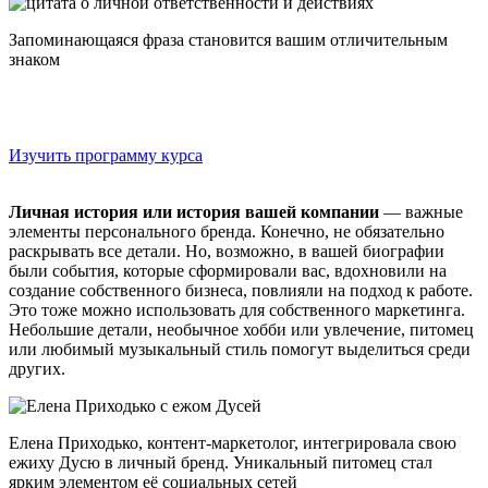
Запоминающаяся фраза становится вашим отличительным
знаком
Онлайн-курс «Профессия digital-дизайнер»
Научитесь выделяться среди дизайнеров на курсе «Диджитал-
дизайнер
Изучить программу курса
Личная история или история вашей компании
— важные
элементы персонального бренда. Конечно, не обязательно
раскрывать все детали. Но, возможно, в вашей биографии
были события, которые сформировали вас, вдохновили на
создание собственного бизнеса, повлияли на подход к работе.
Это тоже можно использовать для собственного маркетинга.
Небольшие детали, необычное хобби или увлечение, питомец
или любимый музыкальный стиль помогут выделиться среди
других.
Елена Приходько, контент-маркетолог, интегрировала свою
ежиху Дусю в личный бренд. Уникальный питомец стал
ярким элементом её социальных сетей