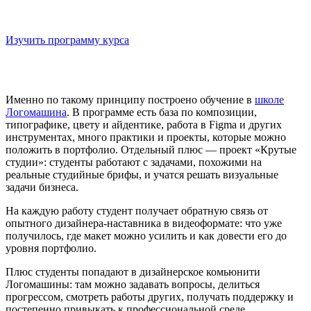
Онлайн-курс: «Профессия графический дизайнер»
Соберите портфолио на практике, а не на лекциях
Изучить программу курса
Именно по такому принципу построено обучение в
школе
Логомашина
. В программе есть база по композиции,
типографике, цвету и айдентике, работа в Figma и других
инструментах, много практики и проекты, которые можно
положить в портфолио. Отдельный плюс — проект «Крутые
студии»: студенты работают с задачами, похожими на
реальные студийные брифы, и учатся решать визуальные
задачи бизнеса.
На каждую работу студент получает обратную связь от
опытного дизайнера-наставника в видеоформате: что уже
получилось, где макет можно усилить и как довести его до
уровня портфолио.
Плюс студенты попадают в дизайнерское комьюнити
Логомашины: там можно задавать вопросы, делиться
прогрессом, смотреть работы других, получать поддержку и
постепенно привыкать к профессиональной среде.