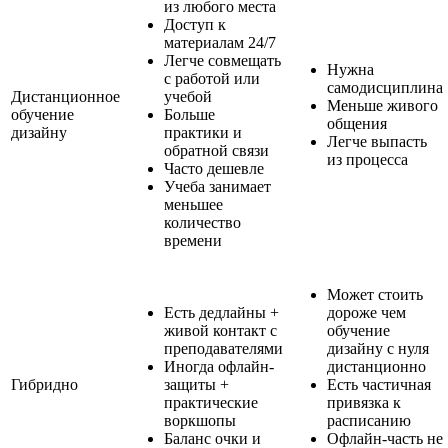
из любого места
Доступ к
материалам 24/7
Легче совмещать
Нужна
с работой или
самодисциплина
Дистанционное
учебой
Меньше живого
обучение
Больше
общения
дизайну
практики и
Легче выпасть
обратной связи
из процесса
Часто дешевле
Учеба занимает
меньшее
количество
времени
Может стоить
Есть дедлайны +
дороже чем
живой контакт с
обучение
преподавателями
дизайну с нуля
Иногда офлайн-
дистанционно
Гибридно
защиты +
Есть частичная
практические
привязка к
воркшопы
расписанию
Баланс очки и
Офлайн-часть не