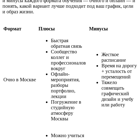
и минусы каждого формата обучения — очного и онлайн — и
понять, какой вариант лучше подходит под ваш график, цели
и образ жизни.
Формат
Плюсы
Минусы
Быстрая
обратная связь
Сообщество
Жесткое
коллег и
расписание
профессионалов
Время на дорогу
вокруг
+ усталость от
Офлайн-
перемещений
Очно в Москве
мероприятия,
Тяжело
разборы
совмещать
портфолио,
графический
лекции
дизайн и учебу
Погружение в
или работу
студийную
атмосферу
Москвы
Можно учиться