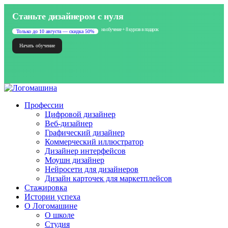
Станьте дизайнером с нуля
на обучение + 8 курсов в подарок
Только до 10 августа — скидка 50%
Начать обучение
Профессии
Цифровой дизайнер
Веб-дизайнер
Графический дизайнер
Коммерческий иллюстратор
Дизайнер интерфейсов
Моушн дизайнер
Нейросети для дизайнеров
Дизайн карточек для маркетплейсов
Стажировка
Истории успеха
О Логомашине
О школе
Студия