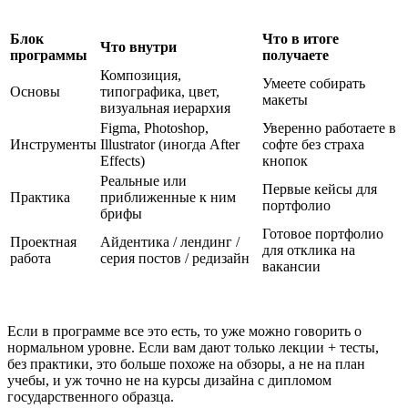
Блок
Что в итоге
Что внутри
программы
получаете
Композиция,
Умеете собирать
Основы
типографика, цвет,
макеты
визуальная иерархия
Figma, Photoshop,
Уверенно работаете в
Инструменты
Illustrator (иногда After
софте без страха
Effects)
кнопок
Реальные или
Первые кейсы для
Практика
приближенные к ним
портфолио
брифы
Готовое портфолио
Проектная
Айдентика / лендинг /
для отклика на
работа
серия постов / редизайн
вакансии
Если в программе все это есть, то уже можно говорить о
нормальном уровне. Если вам дают только лекции + тесты,
без практики, это больше похоже на обзоры, а не на план
учебы, и уж точно не на курсы дизайна с дипломом
государственного образца.