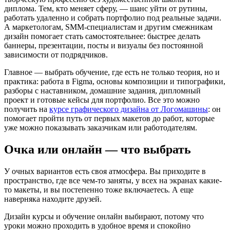
диплома. Тем, кто меняет сферу, — шанс уйти от рутины,
работать удаленно и собрать портфолио под реальные задачи.
А маркетологам, SMM-специалистам и другим смежникам
дизайн помогает стать самостоятельнее: быстрее делать
баннеры, презентации, посты и визуалы без постоянной
зависимости от подрядчиков.
Главное — выбрать обучение, где есть не только теория, но и
практика: работа в Figma, основы композиции и типографики,
разборы с наставником, домашние задания, дипломный
проект и готовые кейсы для портфолио. Все это можно
получить на
курсе графического дизайна от Логомашины
: он
помогает пройти путь от первых макетов до работ, которые
уже можно показывать заказчикам или работодателям.
Очка или онлайн — что выбрать
У очных вариантов есть своя атмосфера. Вы приходите в
пространство, где все чем-то заняты, у всех на экранах какие-
то макеты, и вы постепенно тоже включаетесь. А еще
наверняка находите друзей.
Дизайн курсы и обучение онлайн выбирают, потому что
уроки можно проходить в удобное время и спокойно