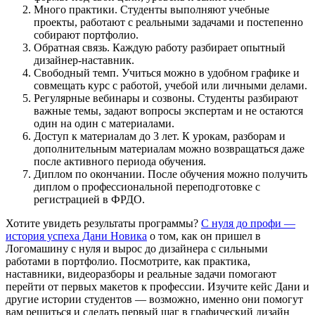
Много практики. Студенты выполняют учебные
проекты, работают с реальными задачами и постепенно
собирают портфолио.
Обратная связь. Каждую работу разбирает опытный
дизайнер-наставник.
Свободный темп. Учиться можно в удобном графике и
совмещать курс с работой, учебой или личными делами.
Регулярные вебинары и созвоны. Студенты разбирают
важные темы, задают вопросы экспертам и не остаются
один на один с материалами.
Доступ к материалам до 3 лет. К урокам, разборам и
дополнительным материалам можно возвращаться даже
после активного периода обучения.
Диплом по окончании. После обучения можно получить
диплом о профессиональной переподготовке с
регистрацией в ФРДО.
Хотите увидеть результаты программы?
С нуля до профи —
история успеха Дани Новика
о том, как он пришел в
Логомашину с нуля и вырос до дизайнера с сильными
работами в портфолио. Посмотрите, как практика,
наставники, видеоразборы и реальные задачи помогают
перейти от первых макетов к профессии. Изучите кейс Дани и
другие истории студентов — возможно, именно они помогут
вам решиться и сделать первый шаг в графический дизайн