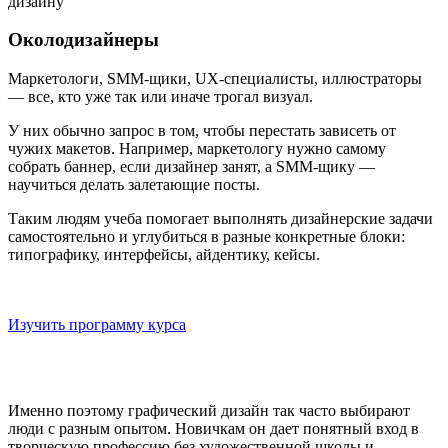
Околодизайнеры
Маркетологи, SMM-щики, UX-специалисты, иллюстраторы
— все, кто уже так или иначе трогал визуал.
У них обычно запрос в том, чтобы перестать зависеть от
чужих макетов. Например, маркетологу нужно самому
собрать баннер, если дизайнер занят, а SMM-щику —
научиться делать залетающие посты.
Таким людям учеба помогает выполнять дизайнерские задачи
самостоятельно и углубиться в разные конкретные блоки:
типографику, интерфейсы, айдентику, кейсы.
Онлайн-курс: Графический дизайн
Выберите формат обучения, который впишется в вашу жизнь
Изучить программу курса
Именно поэтому графический дизайн так часто выбирают
люди с разным опытом. Новичкам он дает понятный вход в
творческую профессию без художественной школы и