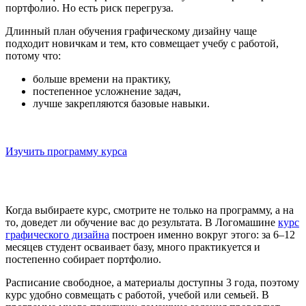
портфолио. Но есть риск перегруза.
Длинный план обучения графическому дизайну чаще
подходит новичкам и тем, кто совмещает учебу с работой,
потому что:
больше времени на практику,
постепенное усложнение задач,
лучше закрепляются базовые навыки.
Онлайн-курс: «Профессия графический дизайнер»
Пройдите путь от новичка до первых проектов
Изучить программу курса
Когда выбираете курс, смотрите не только на программу, а на
то, доведет ли обучение вас до результата. В Логомашине
курс
графического дизайна
построен именно вокруг этого: за 6–12
месяцев студент осваивает базу, много практикуется и
постепенно собирает портфолио.
Расписание свободное, а материалы доступны 3 года, поэтому
курс удобно совмещать с работой, учебой или семьей. В