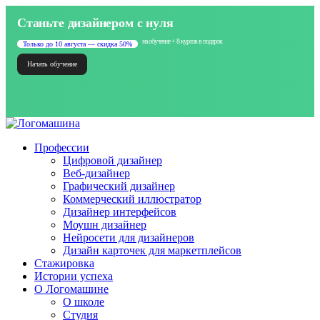
Станьте дизайнером с нуля
на обучение + 8 курсов в подарок
Только до 10 августа — скидка 50%
Начать обучение
Профессии
Цифровой дизайнер
Веб-дизайнер
Графический дизайнер
Коммерческий иллюстратор
Дизайнер интерфейсов
Моушн дизайнер
Нейросети для дизайнеров
Дизайн карточек для маркетплейсов
Стажировка
Истории успеха
О Логомашине
О школе
Студия