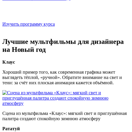
Онлайн-курс «Профессия digital-дизайнер»
Онлайн-школа «Логомашина» учит понимать, почему один
визуал работает, а другой — нет
Изучить программу курса
Лучшие мультфильмы для дизайнера
на Новый год
Клаус
Хороший пример того, как современная графика может
выглядеть тёплой, «ручной». Обратите внимание на свет и
тени: за счёт них плоская анимация кажется объёмной.
Сцена из мультфильма «Клаус»: мягкий свет и приглушённая
палитра создают спокойную зимнюю атмосферу
Рататуй