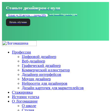
Станьте дизайнером с нуля
на обучение + 8 курсов в подарок
Только до 10 августа — скидка 50%
Начать обучение
Профессии
Цифровой дизайнер
Веб-дизайнер
Графический дизайнер
Коммерческий иллюстратор
Дизайнер интерфейсов
Моушн дизайнер
Нейросети для дизайнеров
Дизайн карточек для маркетплейсов
Стажировка
Истории успеха
О Логомашине
О школе
Студия