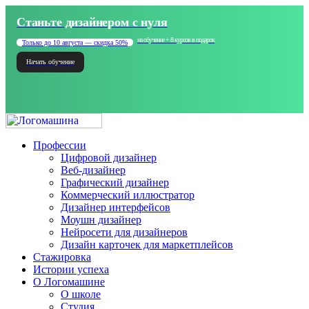
Станьте дизайнером с нуля
на обучение + 8 курсов в подарок
Только до 10 августа — скидка 50%
Начать обучение
Профессии
Цифровой дизайнер
Веб-дизайнер
Графический дизайнер
Коммерческий иллюстратор
Дизайнер интерфейсов
Моушн дизайнер
Нейросети для дизайнеров
Дизайн карточек для маркетплейсов
Стажировка
Истории успеха
О Логомашине
О школе
Студия