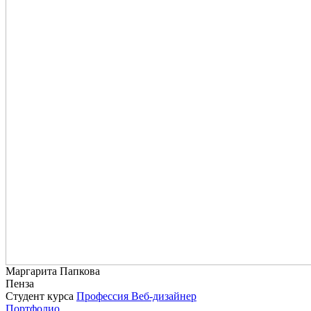
Маргарита Папкова
Пенза
Студент курса
Профессия Веб-дизайнер
Портфолио