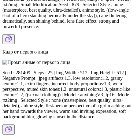
txt2img | Small Modification Seed : 879 | Selected Style : none
(masterpiece, best quality, ultra-detailed), anime style, ((low-angle
shot of a hero standing heroically under the sky)), cape fluttering
dramatically, sun shining behind, lens flare effect, strong and
powerful presence.
Кадр от первого лица
Seed : 281409 | Steps : 25 | Img Width : 512 | Img Height : 512 |
Negative Prompt : jpeg artifacts:1.3, low resolution:1.2, grainy
texture:1.1, extra fingers, incorrect body proportions:1.3, weird
perspective, muted skin tones:1.2, unnatural colors:1.3, plastic-like
texture:1.2, ((sexual clothing)) | Model : anythingV3_fp16 | Mode :
txt2img | Selected Style : none (masterpiece, best quality, ultra-
detailed), anime style, first-person perspective of a girl reaching out
her hand towards the viewer, warm and inviting expression, soft
background blur, glowing sunset in the distance.