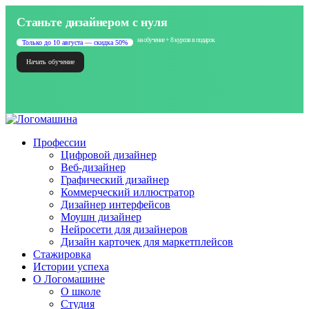
Станьте дизайнером с нуля
на обучение + 8 курсов в подарок
Только до 10 августа — скидка 50%
Начать обучение
Профессии
Цифровой дизайнер
Веб-дизайнер
Графический дизайнер
Коммерческий иллюстратор
Дизайнер интерфейсов
Моушн дизайнер
Нейросети для дизайнеров
Дизайн карточек для маркетплейсов
Стажировка
Истории успеха
О Логомашине
О школе
Студия