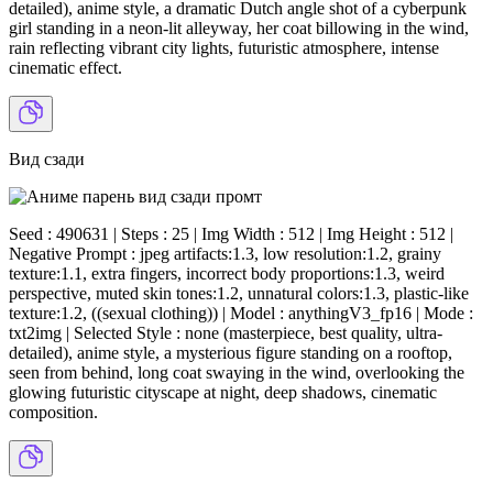
detailed), anime style, a dramatic Dutch angle shot of a cyberpunk
girl standing in a neon-lit alleyway, her coat billowing in the wind,
rain reflecting vibrant city lights, futuristic atmosphere, intense
cinematic effect.
Вид сзади
Seed : 490631 | Steps : 25 | Img Width : 512 | Img Height : 512 |
Negative Prompt : jpeg artifacts:1.3, low resolution:1.2, grainy
texture:1.1, extra fingers, incorrect body proportions:1.3, weird
perspective, muted skin tones:1.2, unnatural colors:1.3, plastic-like
texture:1.2, ((sexual clothing)) | Model : anythingV3_fp16 | Mode :
txt2img | Selected Style : none (masterpiece, best quality, ultra-
detailed), anime style, a mysterious figure standing on a rooftop,
seen from behind, long coat swaying in the wind, overlooking the
glowing futuristic cityscape at night, deep shadows, cinematic
composition.