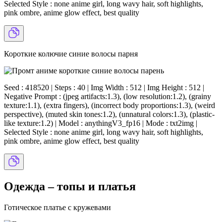
Selected Style : none anime girl, long wavy hair, soft highlights,
pink ombre, anime glow effect, best quality
Короткие колючие синие волосы парня
Seed : 418520 | Steps : 40 | Img Width : 512 | Img Height : 512 |
Negative Prompt : (jpeg artifacts:1.3), (low resolution:1.2), (grainy
texture:1.1), (extra fingers), (incorrect body proportions:1.3), (weird
perspective), (muted skin tones:1.2), (unnatural colors:1.3), (plastic-
like texture:1.2) | Model : anythingV3_fp16 | Mode : txt2img |
Selected Style : none anime girl, long wavy hair, soft highlights,
pink ombre, anime glow effect, best quality
Одежда – топы и платья
Готическое платье с кружевами