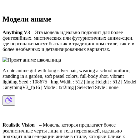
Модели аниме
Anything V3
– Эта модель идеально подходит для более
фэнтезийных, мистических или футуристичных аниме-сцен,
где персонажи могут быть как в традиционном стиле, так и в
более необычных и детализированных вариантах.
A cute anime girl with long silver hair, wearing a school uniform,
standing in a garden, soft pastel colors, full-body shot, vibrant
lighting Seed : 108675 | Img Width : 512 | Img Height : 512 | Model
: anythingV3_fp16 | Mode : txt2img | Selected Style : none
Realistic Vision
– Модель, которая предлагает более
реалистичные черты лица и тела персонажей, идеально
подходит для генерации аниме в стиле, который ближе к