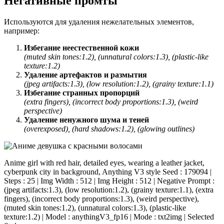
Негативные промты
Используются для удаления нежелательных элементов,
например:
Избегание неестественной кожи
(muted skin tones:1.2), (unnatural colors:1.3), (plastic-like
texture:1.2)
Удаление артефактов и размытия
(jpeg artifacts:1.3), (low resolution:1.2), (grainy texture:1.1)
Избегание странных пропорций
(extra fingers), (incorrect body proportions:1.3), (weird
perspective)
Удаление ненужного шума и теней
(overexposed), (hard shadows:1.2), (glowing outlines)
Anime girl with red hair, detailed eyes, wearing a leather jacket,
cyberpunk city in background, Anything V3 style Seed : 179094 |
Steps : 25 | Img Width : 512 | Img Height : 512 | Negative Prompt :
(jpeg artifacts:1.3), (low resolution:1.2), (grainy texture:1.1), (extra
fingers), (incorrect body proportions:1.3), (weird perspective),
(muted skin tones:1.2), (unnatural colors:1.3), (plastic-like
texture:1.2) | Model : anythingV3_fp16 | Mode : txt2img | Selected