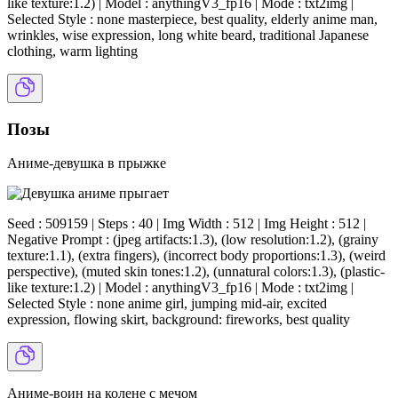
like texture:1.2) | Model : anythingV3_fp16 | Mode : txt2img |
Selected Style : none masterpiece, best quality, elderly anime man,
wrinkles, wise expression, long white beard, traditional Japanese
clothing, warm lighting
Позы
Аниме-девушка в прыжке
Seed : 509159 | Steps : 40 | Img Width : 512 | Img Height : 512 |
Negative Prompt : (jpeg artifacts:1.3), (low resolution:1.2), (grainy
texture:1.1), (extra fingers), (incorrect body proportions:1.3), (weird
perspective), (muted skin tones:1.2), (unnatural colors:1.3), (plastic-
like texture:1.2) | Model : anythingV3_fp16 | Mode : txt2img |
Selected Style : none anime girl, jumping mid-air, excited
expression, flowing skirt, background: fireworks, best quality
Аниме-воин на колене с мечом