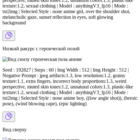
perspective, muted skin tones:1.2, unnatural colors:1.3, plastic-like
texture:1.2, sexual clothing | Model : anythingV3_fp16 | Mode :
txt2img | Selected Style : none anime girl, over the shoulder shot,
melancholic gaze, sunset reflection in eyes, soft glowing
background
Низкий ракурс с героической позой
Seed : 192827 | Steps : 60 | Img Width : 512 | Img Height : 512 |
Negative Prompt : jpeg artifacts:1.3, low resolution:1.2, grainy
texture:1.1, extra fingers, incorrect body proportions:1.3, weird
perspective, muted skin tones:1.2, unnatural colors:1.3, plastic-like
texture:1.2, sexual clothing | Model : anythingV3_fp16 | Mode :
txt2img | Selected Style : none anime boy, ((low angle shot)), (heroic
pose), (wind blowing cape), (epic lighting)
Вид сверху