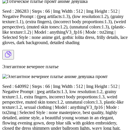
Seed : 286283 | Steps : 66 | Img Width : 512 | Img Height : 512 |
Negative Prompt : (jpeg artifacts:1.3), (low resolution:1.2), (grainy
texture:1.1), (extra fingers), (incorrect body proportions:1.3), (weird
perspective), (muted skin tones:1.2), (unnatural colors:1.3), (plastic-
like texture:1.2) | Model : anythingV3_fp16 | Mode : txt2img |
Selected Style : none anime girl, gothic lolita dress, frilly details, lace
gloves, dark background, detailed shading
Элегантное вечернее платье
Seed : 640992 | Steps : 66 | Img Width : 512 | Img Height : 512 |
Negative Prompt : jpeg artifacts:1.3, low resolution:1.2, grainy
texture:1.1, extra fingers, incorrect body proportions:1.3, weird
perspective, muted skin tones:1.2, unnatural colors:1.3, plastic-like
texture:1.2, sexual clothing | Model : anythingV3_fp16 | Mode :
txt2img | Selected Style : none masterpiece, best quality, highly
detailed, anime style, a beautiful young woman in an elegant,
flowing evening gown, deep blue silk with golden embroidery,
closed the dress shimmers under ballroom lights, wavy long hair,