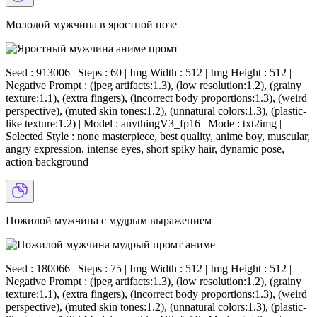
Молодой мужчина в яростной позе
Seed : 913006 | Steps : 60 | Img Width : 512 | Img Height : 512 |
Negative Prompt : (jpeg artifacts:1.3), (low resolution:1.2), (grainy
texture:1.1), (extra fingers), (incorrect body proportions:1.3), (weird
perspective), (muted skin tones:1.2), (unnatural colors:1.3), (plastic-
like texture:1.2) | Model : anythingV3_fp16 | Mode : txt2img |
Selected Style : none masterpiece, best quality, anime boy, muscular,
angry expression, intense eyes, short spiky hair, dynamic pose,
action background
Пожилой мужчина с мудрым выражением
Seed : 180066 | Steps : 75 | Img Width : 512 | Img Height : 512 |
Negative Prompt : (jpeg artifacts:1.3), (low resolution:1.2), (grainy
texture:1.1), (extra fingers), (incorrect body proportions:1.3), (weird
perspective), (muted skin tones:1.2), (unnatural colors:1.3), (plastic-