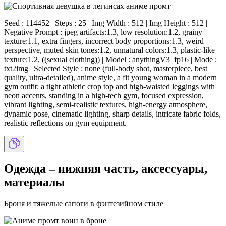
Seed : 114452 | Steps : 25 | Img Width : 512 | Img Height : 512 |
Negative Prompt : jpeg artifacts:1.3, low resolution:1.2, grainy
texture:1.1, extra fingers, incorrect body proportions:1.3, weird
perspective, muted skin tones:1.2, unnatural colors:1.3, plastic-like
texture:1.2, ((sexual clothing)) | Model : anythingV3_fp16 | Mode :
txt2img | Selected Style : none (full-body shot, masterpiece, best
quality, ultra-detailed), anime style, a fit young woman in a modern
gym outfit: a tight athletic crop top and high-waisted leggings with
neon accents, standing in a high-tech gym, focused expression,
vibrant lighting, semi-realistic textures, high-energy atmosphere,
dynamic pose, cinematic lighting, sharp details, intricate fabric folds,
realistic reflections on gym equipment.
Одежда – нижняя часть, аксессуары,
материалы
Броня и тяжелые сапоги в фэнтезийном стиле