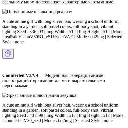
реальному миру, но сохраняет характерные черты аниме.
A cute anime girl with long silver hair, wearing a school uniform,
standing in a garden, soft pastel colors, full-body shot, vibrant
lighting Seed : 336293 | Img Width : 512 | Img Height : 512 | Model
: realisticVisionV60B1_v51HyperVAE | Mode : txt2img | Selected
Style : none
Counterfeit V3/V4
— Модели для генерации аниме-
иллюстраций с яркими деталями и выразительными
персонажами.
A cute anime girl with long silver hair, wearing a school uniform,
standing in a garden, soft pastel colors, full-body shot, vibrant
lighting Seed : 401598 | Img Width : 512 | Img Height : 512 | Model
: counterfeitV30_v30 | Mode : txt2img | Selected Style : none