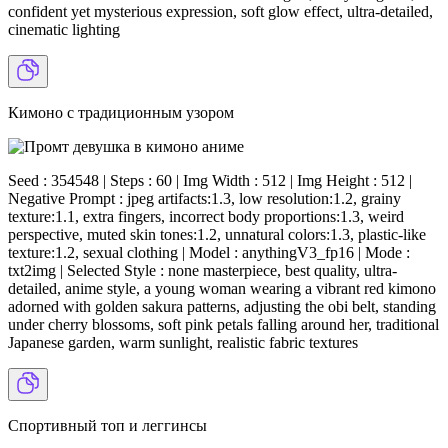
confident yet mysterious expression, soft glow effect, ultra-detailed,
cinematic lighting
Кимоно с традиционным узором
Seed : 354548 | Steps : 60 | Img Width : 512 | Img Height : 512 |
Negative Prompt : jpeg artifacts:1.3, low resolution:1.2, grainy
texture:1.1, extra fingers, incorrect body proportions:1.3, weird
perspective, muted skin tones:1.2, unnatural colors:1.3, plastic-like
texture:1.2, sexual clothing | Model : anythingV3_fp16 | Mode :
txt2img | Selected Style : none masterpiece, best quality, ultra-
detailed, anime style, a young woman wearing a vibrant red kimono
adorned with golden sakura patterns, adjusting the obi belt, standing
under cherry blossoms, soft pink petals falling around her, traditional
Japanese garden, warm sunlight, realistic fabric textures
Спортивный топ и леггинсы