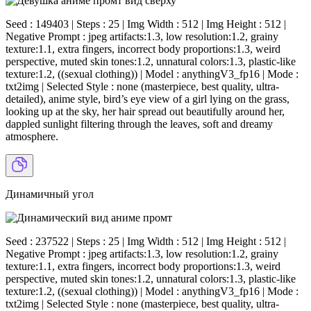
Seed : 149403 | Steps : 25 | Img Width : 512 | Img Height : 512 |
Negative Prompt : jpeg artifacts:1.3, low resolution:1.2, grainy
texture:1.1, extra fingers, incorrect body proportions:1.3, weird
perspective, muted skin tones:1.2, unnatural colors:1.3, plastic-like
texture:1.2, ((sexual clothing)) | Model : anythingV3_fp16 | Mode :
txt2img | Selected Style : none (masterpiece, best quality, ultra-
detailed), anime style, bird’s eye view of a girl lying on the grass,
looking up at the sky, her hair spread out beautifully around her,
dappled sunlight filtering through the leaves, soft and dreamy
atmosphere.
Динамичный угол
Seed : 237522 | Steps : 25 | Img Width : 512 | Img Height : 512 |
Negative Prompt : jpeg artifacts:1.3, low resolution:1.2, grainy
texture:1.1, extra fingers, incorrect body proportions:1.3, weird
perspective, muted skin tones:1.2, unnatural colors:1.3, plastic-like
texture:1.2, ((sexual clothing)) | Model : anythingV3_fp16 | Mode :
txt2img | Selected Style : none (masterpiece, best quality, ultra-