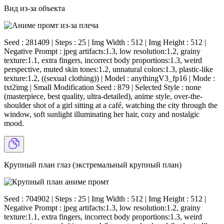
Вид из-за объекта
Seed : 281409 | Steps : 25 | Img Width : 512 | Img Height : 512 |
Negative Prompt : jpeg artifacts:1.3, low resolution:1.2, grainy
texture:1.1, extra fingers, incorrect body proportions:1.3, weird
perspective, muted skin tones:1.2, unnatural colors:1.3, plastic-like
texture:1.2, ((sexual clothing)) | Model : anythingV3_fp16 | Mode :
txt2img | Small Modification Seed : 879 | Selected Style : none
(masterpiece, best quality, ultra-detailed), anime style, over-the-
shoulder shot of a girl sitting at a café, watching the city through the
window, soft sunlight illuminating her hair, cozy and nostalgic
mood.
Крупный план глаз (экстремальный крупный план)
Seed : 704902 | Steps : 25 | Img Width : 512 | Img Height : 512 |
Negative Prompt : jpeg artifacts:1.3, low resolution:1.2, grainy
texture:1.1, extra fingers, incorrect body proportions:1.3, weird