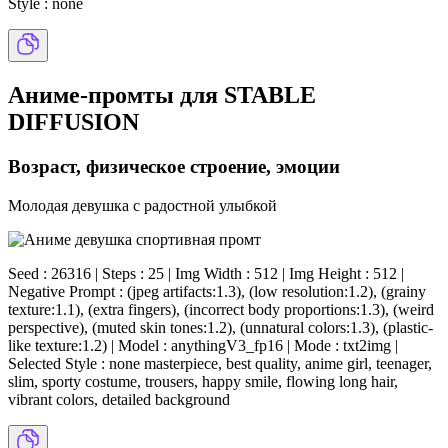
Style : none
Аниме-промты для STABLE
DIFFUSION
Возраст, физическое строение, эмоции
Молодая девушка с радостной улыбкой
Seed : 26316 | Steps : 25 | Img Width : 512 | Img Height : 512 |
Negative Prompt : (jpeg artifacts:1.3), (low resolution:1.2), (grainy
texture:1.1), (extra fingers), (incorrect body proportions:1.3), (weird
perspective), (muted skin tones:1.2), (unnatural colors:1.3), (plastic-
like texture:1.2) | Model : anythingV3_fp16 | Mode : txt2img |
Selected Style : none masterpiece, best quality, anime girl, teenager,
slim, sporty costume, trousers, happy smile, flowing long hair,
vibrant colors, detailed background