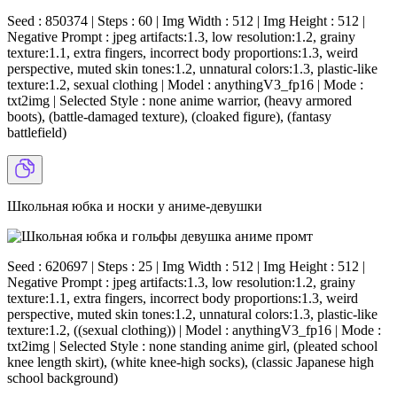
Seed : 850374 | Steps : 60 | Img Width : 512 | Img Height : 512 |
Negative Prompt : jpeg artifacts:1.3, low resolution:1.2, grainy
texture:1.1, extra fingers, incorrect body proportions:1.3, weird
perspective, muted skin tones:1.2, unnatural colors:1.3, plastic-like
texture:1.2, sexual clothing | Model : anythingV3_fp16 | Mode :
txt2img | Selected Style : none anime warrior, (heavy armored
boots), (battle-damaged texture), (cloaked figure), (fantasy
battlefield)
Школьная юбка и носки у аниме-девушки
Seed : 620697 | Steps : 25 | Img Width : 512 | Img Height : 512 |
Negative Prompt : jpeg artifacts:1.3, low resolution:1.2, grainy
texture:1.1, extra fingers, incorrect body proportions:1.3, weird
perspective, muted skin tones:1.2, unnatural colors:1.3, plastic-like
texture:1.2, ((sexual clothing)) | Model : anythingV3_fp16 | Mode :
txt2img | Selected Style : none standing anime girl, (pleated school
knee length skirt), (white knee-high socks), (classic Japanese high
school background)