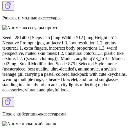
Рюкзак и модные аксессуары
Seed : 281409 | Steps : 25 | Img Width : 512 | Img Height : 512 |
Negative Prompt : jpeg artifacts:1.3, low resolution:1.2, grainy
texture:1.1, extra fingers, incorrect body proportions:1.3, weird
perspective, muted skin tones:1.2, unnatural colors:1.3, plastic-like
texture:1.2, ((sexual clothing)) | Model : anythingV3_fp16 | Mode :
txt2img | Small Modification Seed : 879 | Selected Style : none
(masterpiece, best quality, ultra-detailed), anime style, a stylish
teenage girl carrying a pastel-colored backpack with cute keychains,
wearing multiple rings, a beaded bracelet, and round sunglasses,
standing in a trendy urban area, city lights reflecting on her
accessories, vibrant and playful look.
Пояс с киберпанк-аксессуарами