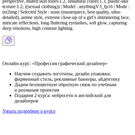
perspective, muted skin tones:1.2, unnatural colors:1.3, plastic-like
texture:1.2, ((sexual clothing)) | Model : anythingV3_fp16 | Mode :
txt2img | Selected Style : none (masterpiece, best quality, ultra-
detailed), anime style, extreme close-up of a girl’s shimmering face,
intricate reflections, long fluttering eyelashes, soft glow, capturing
deep emotions, high contrast lighting.
Онлайн-курс: «Профессия графический дизайнер»
Научим создавать логотипы, дизайн упаковки,
фирменный стиль, рекламные баннеры, айдентику
Дадим безлимитную обратную связь по учебным
и реальным проектам
Подарим 2 курса: нейросети и английский для
дизайнеров
Узнать подробнее о курсе