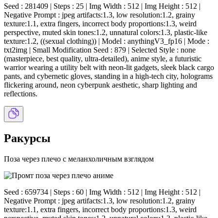
Seed : 281409 | Steps : 25 | Img Width : 512 | Img Height : 512 |
Negative Prompt : jpeg artifacts:1.3, low resolution:1.2, grainy
texture:1.1, extra fingers, incorrect body proportions:1.3, weird
perspective, muted skin tones:1.2, unnatural colors:1.3, plastic-like
texture:1.2, ((sexual clothing)) | Model : anythingV3_fp16 | Mode :
txt2img | Small Modification Seed : 879 | Selected Style : none
(masterpiece, best quality, ultra-detailed), anime style, a futuristic
warrior wearing a utility belt with neon-lit gadgets, sleek black cargo
pants, and cybernetic gloves, standing in a high-tech city, holograms
flickering around, neon cyberpunk aesthetic, sharp lighting and
reflections.
Ракурсы
Поза через плечо с меланхоличным взглядом
Seed : 659734 | Steps : 60 | Img Width : 512 | Img Height : 512 |
Negative Prompt : jpeg artifacts:1.3, low resolution:1.2, grainy
texture:1.1, extra fingers, incorrect body proportions:1.3, weird