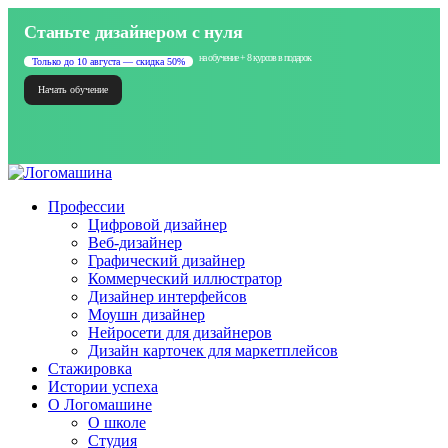
Станьте дизайнером с нуля
на обучение + 8 курсов в подарок
Только до 10 августа — скидка 50%
Начать обучение
Профессии
Цифровой дизайнер
Веб-дизайнер
Графический дизайнер
Коммерческий иллюстратор
Дизайнер интерфейсов
Моушн дизайнер
Нейросети для дизайнеров
Дизайн карточек для маркетплейсов
Стажировка
Истории успеха
О Логомашине
О школе
Студия