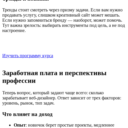
Тренды стоит смотреть через призму задачи. Если вам нужно
продавать услугу, слишком креативный сайт может мешать.
Если нужно запомниться бренду — наоборот, может помочь.
Тут важна зрелость: выбирать инструменты под цель, а не под
настроение.
Онлайн-курс «Профессия digital-дизайнер»
На курсе цифрового дизайна освоите адаптив в Figma через
компоненты
Изучить программу курса
Заработная плата и перспективы
профессии
Теперь вопрос, который задают чаще всего: сколько
зарабатывает веб-дизайнер. Ответ зависит от трех факторов:
уровень, рынок, тип задач.
Что влияет на доход
Опыт
: новичок берет простые проекты, медленнее